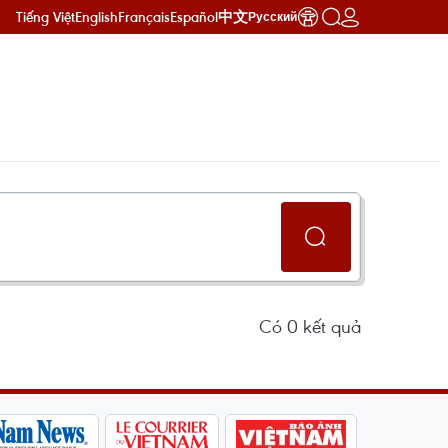
Tiếng Việt
English
Français
Español
中文
Русский
Có
0
kết quả