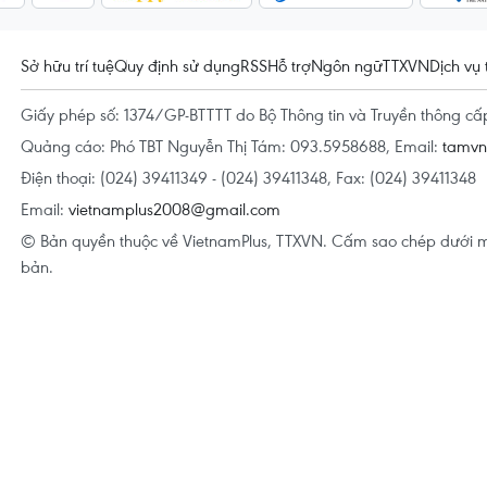
Sở hữu trí tuệ
Quy định sử dụng
RSS
Hỗ trợ
Ngôn ngữ
TTXVN
Dịch vụ 
Giấy phép số: 1374/GP-BTTTT do Bộ Thông tin và Truyền thông c
Quảng cáo: Phó TBT Nguyễn Thị Tám: 093.5958688, Email:
tamv
Điện thoại: (024) 39411349 - (024) 39411348, Fax: (024) 39411348
Email:
vietnamplus2008@gmail.com
© Bản quyền thuộc về VietnamPlus, TTXVN. Cấm sao chép dưới m
bản.