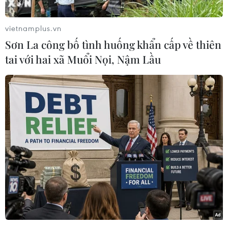
cường, sáng tạo, lấy người dân làm
trung tâm
vietnamplus.vn
06/08/2026 23:55
Sơn La công bố tình huống khẩn cấp về thiên
tai với hai xã Muổi Nọi, Nậm Lầu
Nước thải từ máy bay có thể giúp
phát hiện sớm nguy cơ đại dịch
06/08/2026 22:30
Hướng tới mục tiêu quy mô dự trữ
đạt 1% GDP vào năm 2030
06/08/2026 10:23
Nghị quyết số 18-NQ/TW: Kiến tạo
nền tảng cho một xã hội phát triển