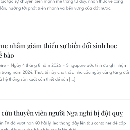
p tục tạo sự chuyển biến mạnh mẽ trong tư duy, nhận thức về công
dân, hướng tới phát triển nhanh và bền vững của đất nước.
me nhằm giảm thiểu sự biến đổi sinh học
ế bào
e – Ngày 4 tháng 8 năm 2026 – Singapore ước tính đã ghi nhận
 trong năm 2024. Thực tế này cho thấy, nhu cầu ngày càng tăng đối
và hệ thống sản xuất cần thiết để sản […]
 cứu thuyền viên người Nga nghi bị đột quỵ
ện FV đã vượt hơn 40 hải lý, leo thang dây lên tàu container để cấp
nghi đột quỵ vào bờ phẫu thuật kịp thời.