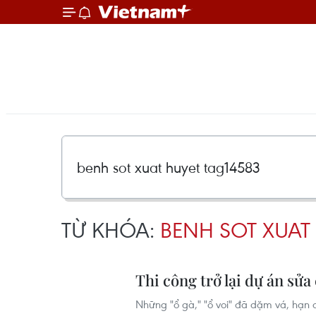
TỪ KHÓA:
BENH SOT XUAT
Thi công trở lại dự án sử
Những "ổ gà," "ổ voi" đã dặm vá, hạn 