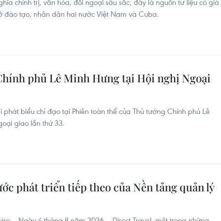
hĩa chính trị, văn hóa, đối ngoại sâu sắc; đây là nguồn tư liệu có giá
 sở đào tạo, nhân dân hai nước Việt Nam và Cuba.
Chính phủ Lê Minh Hưng tại Hội nghị Ngoại
i phát biểu chỉ đạo tại Phiên toàn thể của Thủ tướng Chính phủ Lê
oại giao lần thứ 33.
ước phát triển tiếp theo của Nền tảng quản lý
 – Ngày 4 tháng 8 năm 2026 – Direct Travel, một trong những