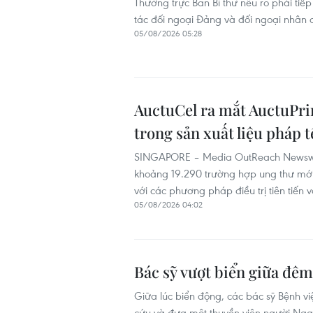
Thường trực Ban Bí thư nêu rõ phải tiế
tác đối ngoại Đảng và đối ngoại nhân 
05/08/2026 05:28
AuctuCel ra mắt AuctuPri
trong sản xuất liệu pháp t
SINGAPORE – Media OutReach Newswir
khoảng 19.290 trường hợp ung thư mới
với các phương pháp điều trị tiên tiến 
05/08/2026 04:02
Bác sỹ vượt biển giữa đêm
Giữa lúc biển động, các bác sỹ Bệnh vi
cứu và đưa một thuyền viên người Nga 