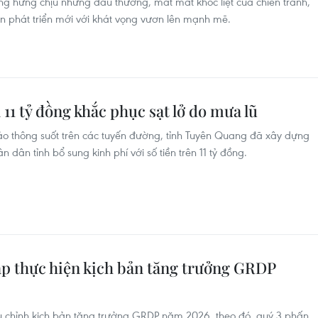
ng hứng chịu những đau thương, mất mát khốc liệt của chiến tranh,
 phát triển mới với khát vọng vươn lên mạnh mẽ.
1 tỷ đồng khắc phục sạt lở do mưa lũ
ảo thông suốt trên các tuyến đường, tỉnh Tuyên Quang đã xây dựng
 dân tỉnh bổ sung kinh phí với số tiền trên 11 tỷ đồng.
áp thực hiện kịch bản tăng trưởng GRDP
u chỉnh kịch bản tăng trưởng GRDP năm 2026, theo đó, quý 3 phấn