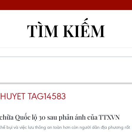
TÌM KIẾM
 HUYET TAG14583
a chữa Quốc lộ 30 sau phản ánh của TTXVN
chế bụi và việc lưu thông an toàn hơn còn người dân địa phương rất