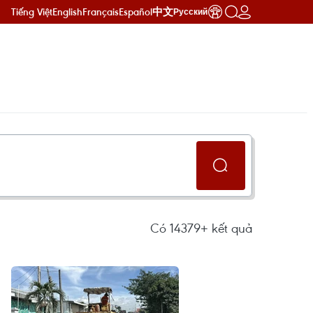
Tiếng Việt
English
Français
Español
中文
Русский
Có
14379+
kết quả