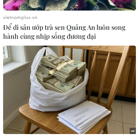
Luật Phát triển đô thị góp phần thể
chế hóa đổi mới mô hình phát triển
vietnamplus.vn
07/08/2026 06:55
Để di sản ướp trà sen Quảng An luôn song
hành cùng nhịp sống đương đại
Hà Nội quyết liệt xử lý các "điểm
nghẽn" úng ngập, môi trường đô thị
07/08/2026 06:51
Thủ tướng Thái Lan chỉ đạo khẩn sau
vụ xả súng tại trường học
07/08/2026 06:37
Việt Nam-Australia: Củng cố