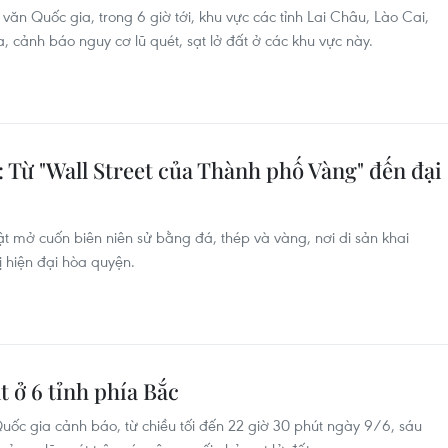
ăn Quốc gia, trong 6 giờ tới, khu vực các tỉnh Lai Châu, Lào Cai,
, cảnh báo nguy cơ lũ quét, sạt lở đất ở các khu vực này.
 Từ "Wall Street của Thành phố Vàng" đến đại
ật mở cuốn biên niên sử bằng đá, thép và vàng, nơi di sản khai
 hiện đại hòa quyện.
t ở 6 tỉnh phía Bắc
uốc gia cảnh báo, từ chiều tối đến 22 giờ 30 phút ngày 9/6, sáu