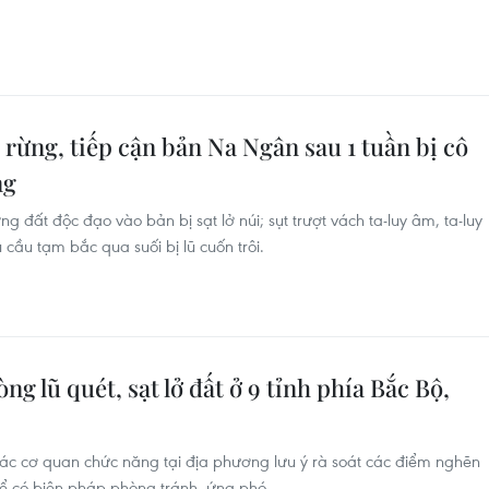
 rừng, tiếp cận bản Na Ngân sau 1 tuần bị cô
ng
 đất độc đạo vào bản bị sạt lở núi; sụt trượt vách ta-luy âm, ta-luy
cầu tạm bắc qua suối bị lũ cuốn trôi.
ng lũ quét, sạt lở đất ở 9 tỉnh phía Bắc Bộ,
các cơ quan chức năng tại địa phương lưu ý rà soát các điểm nghẽn
 để có biện pháp phòng tránh, ứng phó.