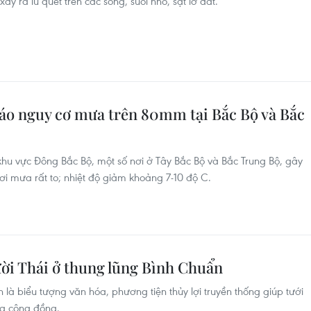
ảy ra lũ quét trên các sông, suối nhỏ, sạt lở đất.
báo nguy cơ mưa trên 80mm tại Bắc Bộ và Bắc
hu vực Đông Bắc Bộ, một số nơi ở Tây Bắc Bộ và Bắc Trung Bộ, gây
i mưa rất to; nhiệt độ giảm khoảng 7-10 độ C.
ời Thái ở thung lũng Bình Chuẩn
à biểu tượng văn hóa, phương tiện thủy lợi truyền thống giúp tưới
óa cộng đồng.