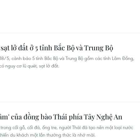
sạt lở đất ở 5 tỉnh Bắc Bộ và Trung Bộ
18/5, cảnh báo 5 tỉnh Bắc Bộ và Trung Bộ gồm các tỉnh Lâm Đồng,
 nguy cơ lũ quét, sạt lở đất.
âm' của đồng bào Thái phía Tây Nghệ An
rong cối gỗ, cối đá, ống tre, người Thái đã tạo nên một loại nước
hiến du khách một lần thưởng thức là nhớ mãi.