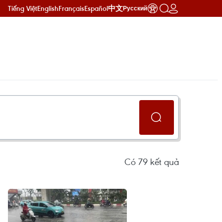
Tiếng Việt
English
Français
Español
中文
Русский
Có
79
kết quả