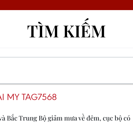
TÌM KIẾM
I MY TAG7568
ộ và Bắc Trung Bộ giảm mưa về đêm, cục bộ có