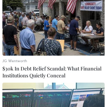
170 doanh nghiệp vừa và nhỏ
Malaysia được vinh danh tại lễ trao
giải thưởng Golden Bull năm 2026
04/08/2026 08:42
Chuỗi sự kiện "Yên Tử - Sắc Thu
thiền định" trở lại với nhiều trải
nghiệm mới
04/08/2026 02:51
JG Wentworth
$30k In Debt Relief Scandal: What Financial
Hợp tác chia sẻ dữ liệu - động lực
Institutions Quietly Conceal
tăng trưởng mới của ASEAN
03/08/2026 13:44
UOBAM Việt Nam chính thức chào