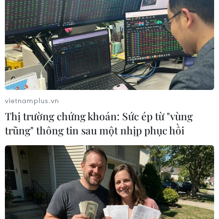
bán Chứng chỉ Quỹ đầu tư United
Dòng Tiền Linh Hoạt (UMMF)
03/08/2026 09:02
Xem thêm
vietnamplus.vn
Thị trường chứng khoán: Sức ép từ "vùng
trũng" thông tin sau một nhịp phục hồi
CƠ QUAN CHỦ QUẢN: THÔNG TẤN XÃ VIỆT NAM
Tổng Biên tập: TRẦN TIẾN DUẨN
Phó Tổng Biên tập: NGUYỄN THỊ TÁM, KHÚC THANH
THỦY