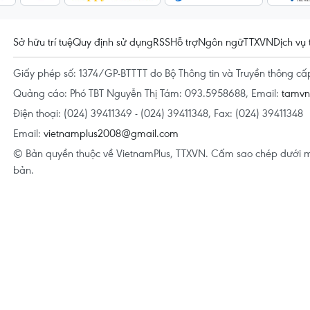
Sở hữu trí tuệ
Quy định sử dụng
RSS
Hỗ trợ
Ngôn ngữ
TTXVN
Dịch vụ 
Giấy phép số: 1374/GP-BTTTT do Bộ Thông tin và Truyền thông c
Quảng cáo: Phó TBT Nguyễn Thị Tám: 093.5958688, Email:
tamv
Điện thoại: (024) 39411349 - (024) 39411348, Fax: (024) 39411348
Email:
vietnamplus2008@gmail.com
© Bản quyền thuộc về VietnamPlus, TTXVN. Cấm sao chép dưới m
bản.