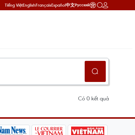
Tiếng Việt
English
Français
Español
中文
Русский
Có
0
kết quả