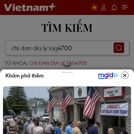
TÌM KIẾM
TỪ KHÓA:
CHI DAN DIA LY TAG4700
Có
15513+
kết quả
Khám phá thêm
Cần Thơ: Khởi tố 19 bị can trong vụ
dàn cảnh cướp giật tại Tân Huê Viên
08/08/2026 01:33
Campuchia nỗ lực bảo tồn động vật