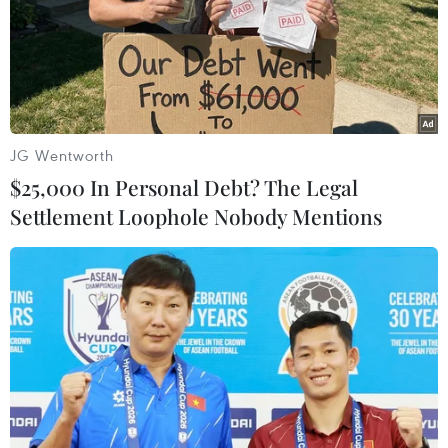
Sở hữu trí tuệ
Quy định sử dụng
RSS
Hỗ trợ
Ngôn ngữ
TTXVN
Dịch vụ tin
Quảng cáo
JG Wentworth
Liên hệ
$25,000 In Personal Debt? The Legal
Settlement Loophole Nobody Mentions
Giấy phép số: 1374/GP-BTTTT do Bộ Thông tin và Truyền thông
cấp ngày 11/9/2008.
Quảng cáo: Phó TBT Nguyễn Thị Tám: 093.5958688, Email:
tamvna@gmail.com
Điện thoại: (024) 39411349 - (024) 39411348, Fax: (024)
39411348
Email:
vietnamplus2008@gmail.com