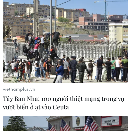
ISHCMC nhìn lại những thành tích
nổi bật của Dự án cá nhân MYP năm
học 2025
31/10/2025 09:10
Hanwha Life triển khai chương trình
"Finance Mentor" tại Việt Nam: Trao
quyền cho thế hệ lãnh đạo tài chính
tương lai
02/10/2025 01:53
vietnamplus.vn
Tây Ban Nha: 100 người thiệt mạng trong vụ
Chuyên gia 'hiến kế' giải pháp xây
vượt biển ồ ạt vào Ceuta
dựng AI có chủ quyền cho Việt Nam
23/09/2025 12:24