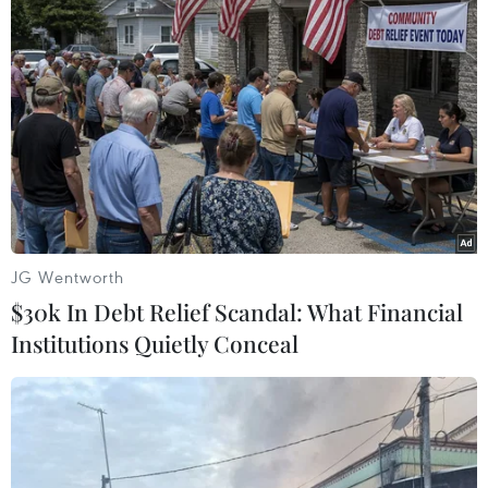
Nghị sỹ Campuchia: TTXVN là nhịp
cầu kết nối hai dân tộc Việt Nam-
Campuchia
13/09/2025 03:42
Khai trương gian hàng Việt Nam tại
triển lãm quốc tế tại Pháp
05/09/2025 01:02
JG Wentworth
$30k In Debt Relief Scandal: What Financial
Institutions Quietly Conceal
Hội chợ Du lịch Thành phố Hồ Chí
Minh 2025: Rực rỡ "Đêm Việt Nam"
03/09/2025 14:41