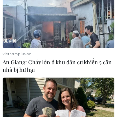
Eximbank báo lãi 1.488 tỷ đồng 6
tháng đầu năm 2025
30/07/2025 01:32
Xem thêm
vietnamplus.vn
An Giang: Cháy lớn ở khu dân cư khiến 5 căn
nhà bị hư hại
CƠ QUAN CHỦ QUẢN: THÔNG TẤN XÃ VIỆT NAM
Tổng Biên tập: TRẦN TIẾN DUẨN
Phó Tổng Biên tập: NGUYỄN THỊ TÁM, KHÚC THANH
THỦY