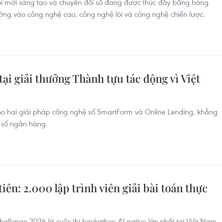
đổi mới sáng tạo và chuyển đổi số đang được thúc đẩy bằng hàng
ướng vào công nghệ cao, công nghệ lõi và công nghệ chiến lược.
ại giải thưởng Thành tựu tác động vì Việt
ho hai giải pháp công nghệ số SmartForm và Online Lending, khẳng
i số ngân hàng.
ên: 2.000 lập trình viên giải bài toán thực
allenge 2026 là cuộc thi hackathon AI-native lớn nhất tại Việt Nam,