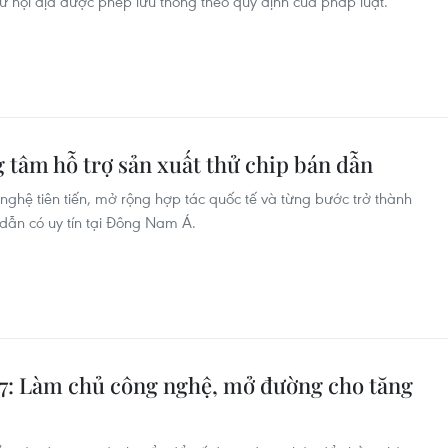
ừ nội địa được phép lưu thông theo quy định của pháp luật.
 tâm hỗ trợ sản xuất thử chip bán dẫn
nghệ tiên tiến, mở rộng hợp tác quốc tế và từng bước trở thành
 dẫn có uy tín tại Đông Nam Á.
57: Làm chủ công nghệ, mở đường cho tăng