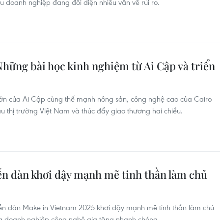
iều doanh nghiệp đang đối diện nhiều vấn về rủi ro.
hững bài học kinh nghiệm từ Ai Cập và triển
 lớn của Ai Cập cùng thế mạnh nông sản, công nghệ cao của Cairo
u thị trường Việt Nam và thúc đẩy giao thương hai chiều.
ễn đàn khơi dậy mạnh mẽ tinh thần làm chủ
ễn đàn Make in Vietnam 2025 khơi dậy mạnh mẽ tinh thần làm chủ
g doanh nghiệp công nghệ gia tăng nhanh chóng.