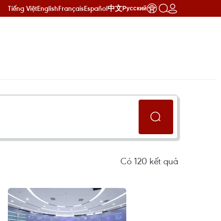
Tiếng Việt
English
Français
Español
中文
Русский
Có
120
kết quả