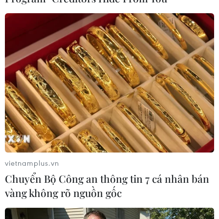
Điều bình dị "xây" thành phố Cảng
thịnh vượng, bền vững
08/08/2026 08:25
Mỹ chi hơn 2 tỷ USD thúc đẩy ngành
pin và khoáng sản nội địa
08/08/2026 08:16
vietnamplus.vn
Sau khi mở cửa hàng lớn tại
Chuyển Bộ Công an thông tin 7 cá nhân bán
Singapore, MORROW hướng tới mục
vàng không rõ nguồn gốc
tiêu đạt doanh thu 230 triệu USD
trên toàn cầu