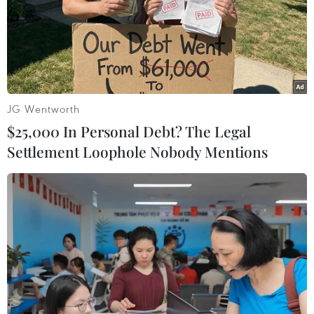
RSS
Hỗ trợ
Ngôn ngữ
TTXVN
Dịch vụ tin
Quảng cáo
Liên hệ
JG Wentworth
$25,000 In Personal Debt? The Legal
Settlement Loophole Nobody Mentions
Giấy phép số: 1374/GP-BTTTT do Bộ Thông tin và Truyền thông
cấp ngày 11/9/2008.
Quảng cáo: Phó TBT Nguyễn Thị Tám: 093.5958688, Email:
tamvna@gmail.com
Điện thoại: (024) 39411349 - (024) 39411348, Fax: (024)
39411348
Email:
vietnamplus2008@gmail.com
© Bản quyền thuộc về VietnamPlus, TTXVN. Cấm sao chép dưới
mọi hình thức nếu không có sự chấp thuận bằng văn bản.