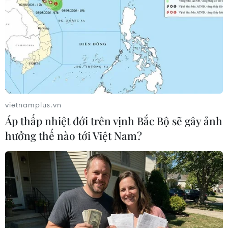
Matrix Robotics giới thiệu MATRIX-3,
robot hình người mới
03/06/2026 04:09
Xem thêm
vietnamplus.vn
Áp thấp nhiệt đới trên vịnh Bắc Bộ sẽ gây ảnh
hưởng thế nào tới Việt Nam?
CƠ QUAN CHỦ QUẢN: THÔNG TẤN XÃ VIỆT NAM
Tổng Biên tập: TRẦN TIẾN DUẨN
Phó Tổng Biên tập: NGUYỄN THỊ TÁM, KHÚC THANH
THỦY
Sở hữu trí tuệ
Quy định sử dụng