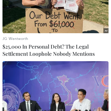
RSS
Hỗ trợ
Ngôn ngữ
TTXVN
Dịch vụ tin
Quảng cáo
Liên hệ
JG Wentworth
$25,000 In Personal Debt? The Legal
Settlement Loophole Nobody Mentions
Giấy phép số: 1374/GP-BTTTT do Bộ Thông tin và Truyền thông
cấp ngày 11/9/2008.
Quảng cáo: Phó TBT Nguyễn Thị Tám: 093.5958688, Email:
tamvna@gmail.com
Điện thoại: (024) 39411349 - (024) 39411348, Fax: (024)
39411348
Email:
vietnamplus2008@gmail.com
© Bản quyền thuộc về VietnamPlus, TTXVN. Cấm sao chép dưới
mọi hình thức nếu không có sự chấp thuận bằng văn bản.