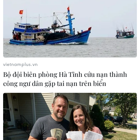
quốc quýt hồng' ở lưng chừng núi
Cấm
13/12/2023 06:56
Xem thêm
vietnamplus.vn
Bộ đội biên phòng Hà Tĩnh cứu nạn thành
công ngư dân gặp tai nạn trên biển
CƠ QUAN CHỦ QUẢN: THÔNG TẤN XÃ VIỆT NAM
Tổng Biên tập: TRẦN TIẾN DUẨN
Phó Tổng Biên tập: NGUYỄN THỊ TÁM, KHÚC THANH
THỦY
Sở hữu trí tuệ
Quy định sử dụng