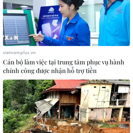
Thị Phần Dầu Cọ Bền Vững Có
Chứng Nhận Cho Thấy Tiềm Năng
Tăng Trưởng 40%
04/08/2026 12:02
Xem thêm
vietnamplus.vn
Cán bộ làm việc tại trung tâm phục vụ hành
chính công được nhận hỗ trợ tiền
CƠ QUAN CHỦ QUẢN: THÔNG TẤN XÃ VIỆT NAM
Tổng Biên tập: TRẦN TIẾN DUẨN
Phó Tổng Biên tập: NGUYỄN THỊ TÁM, KHÚC THANH
THỦY