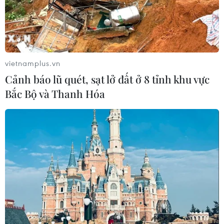
Sở hữu trí tuệ
Quy định sử dụng
RSS
Hỗ trợ
Ngôn ngữ
TTXVN
vietnamplus.vn
Dịch vụ tin
Quảng cáo
Cảnh báo lũ quét, sạt lở đất ở 8 tỉnh khu vực
Liên hệ
Bắc Bộ và Thanh Hóa
Giấy phép số: 1374/GP-BTTTT do Bộ Thông tin và Truyền thông
cấp ngày 11/9/2008.
Quảng cáo: Phó TBT Nguyễn Thị Tám: 093.5958688, Email:
tamvna@gmail.com
Điện thoại: (024) 39411349 - (024) 39411348, Fax: (024)
39411348
Email:
vietnamplus2008@gmail.com