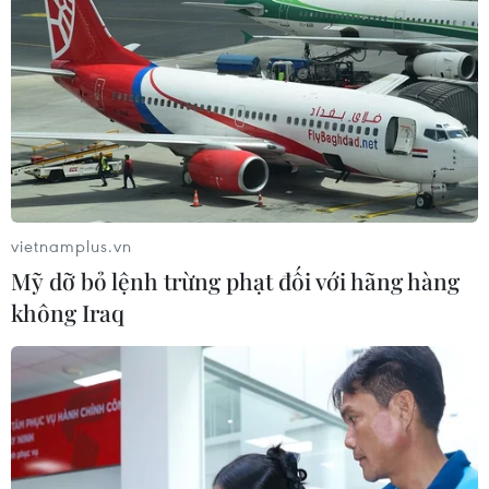
Thời tiết ngày 5/8: Bắc Bộ tiếp tục
mưa lớn, nguy cơ lũ quét và sạt lở đất
gia tăng
04/08/2026 23:08
Điều gì chờ đợi đồng yen sau cái bắt
tay giữa Mỹ-Nhật?
vietnamplus.vn
04/08/2026 14:11
Mỹ dỡ bỏ lệnh trừng phạt đối với hãng hàng
không Iraq
ASC 2026: Tiếp lửa đam mê khoa học
cho thế hệ trẻ Việt Nam
04/08/2026 14:08