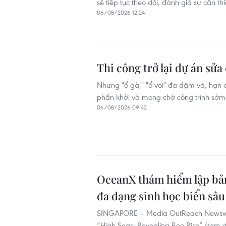
sẽ tiếp tục theo dõi, đánh giá sự cần thi
06/08/2026 12:24
Thi công trở lại dự án sử
Những "ổ gà," "ổ voi" đã dặm vá, hạn 
phấn khởi và mong chờ công trình sớm
06/08/2026 09:42
OceanX thám hiểm lập bản
đa dạng sinh học biển sâ
SINGAPORE – Media OutReach Newswir
“High Seas: Revealing Roo Rise” (tạm d