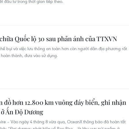
ết đầu tư trong thời gian tiếp theo.
a chữa Quốc lộ 30 sau phản ánh của TTXVN
chế bụi và việc lưu thông an toàn hơn còn người dân địa phương rất
 hoàn thành, đưa vào sử dụng.
 đồ hơn 12.800 km vuông đáy biển, ghi nhận
u ở Ấn Độ Dương
e – Vào ngày 4 tháng 8 vừa qua, OceanX thông báo đã hoàn tất
ịch: “Đại dương: phát hiện về Roo Rise – là khu vực núi ngầm ở