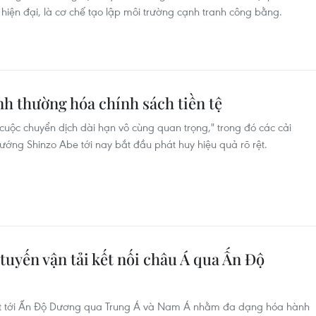
hiện đại, là cơ chế tạo lập môi trường cạnh tranh công bằng.
nh thường hóa chính sách tiền tệ
cuộc chuyển dịch dài hạn vô cùng quan trọng," trong đó các cải
tướng Shinzo Abe tới nay bắt đầu phát huy hiệu quả rõ rệt.
tuyến vận tải kết nối châu Á qua Ấn Độ
sắt tới Ấn Độ Dương qua Trung Á và Nam Á nhằm đa dạng hóa hành