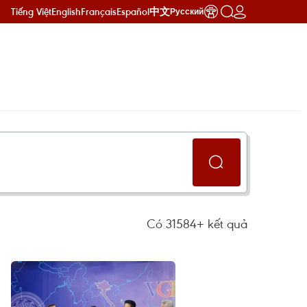
Tiếng Việt
English
Français
Español
中文
Русский
Có
31584+
kết quả