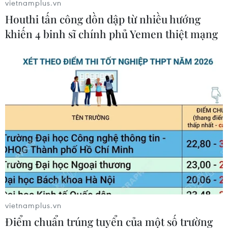
vietnamplus.vn
nhân tạo nhỏ và nhẹ nhất thế giới
Houthi tấn công dồn dập từ nhiều hướng
08/08/2026 03:02
khiến 4 binh sĩ chính phủ Yemen thiệt mạng
Khai mạc Lễ hội Việt Nam - Hàn
Quốc 2026 rực rỡ sắc màu văn hóa
07/08/2026 15:03
Tháng 12/2026 hoàn thành mở rộng
đoạn cao tốc Thành phố Hồ Chí
Minh-Long Thành
07/08/2026 10:29
FAMILIARITÉ: Sự giao thoa đầy chất
vietnamplus.vn
thơ giữa điện ảnh và văn học
Điểm chuẩn trúng tuyển của một số trường
07/08/2026 09:22