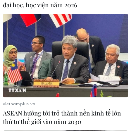
đại học, học viện năm 2026
Bản Lồng - nơi văn hóa Mông hòa
nhịp cùng du lịch cộng đồng giữa
cổng trời Pha Đin
07/08/2026 08:31
Hà Nội quyết liệt xử lý các "điểm
nghẽn" úng ngập, môi trường đô thị
07/08/2026 06:51
vietnamplus.vn
Xu hướng trải nghiệm nào tiếp tục
ASEAN hướng tới trở thành nền kinh tế lớn
dẫn dắt du lịch nội địa cuối mùa Hè?
thứ tư thế giới vào năm 2030
07/08/2026 03:36