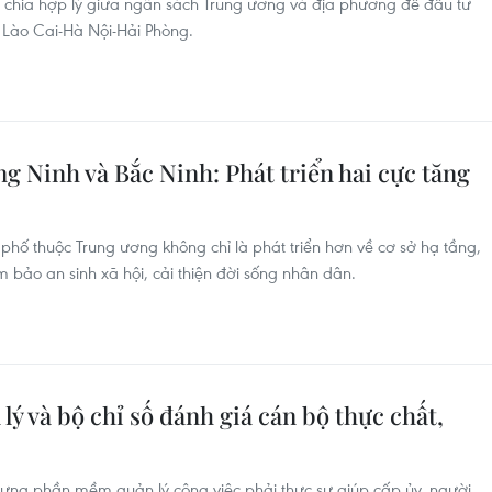
 chia hợp lý giữa ngân sách Trung ương và địa phương để đầu tư
Lào Cai-Hà Nội-Hải Phòng.
 Ninh và Bắc Ninh: Phát triển hai cực tăng
phố thuộc Trung ương không chỉ là phát triển hơn về cơ sở hạ tầng,
ảm bảo an sinh xã hội, cải thiện đời sống nhân dân.
 và bộ chỉ số đánh giá cán bộ thực chất,
 dựng phần mềm quản lý công việc phải thực sự giúp cấp ủy, người