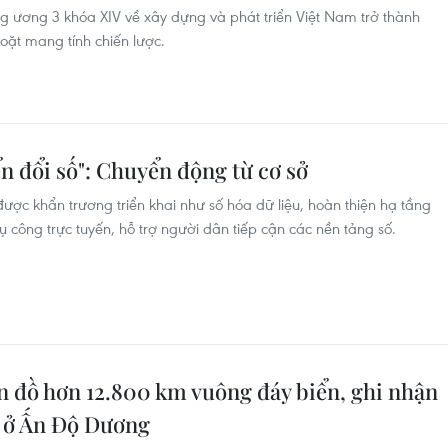
 ương 3 khóa XIV về xây dựng và phát triển Việt Nam trở thành
ặt mang tính chiến lược.
n đổi số": Chuyển động từ cơ sở
ược khẩn trương triển khai như số hóa dữ liệu, hoàn thiện hạ tầng
 công trực tuyến, hỗ trợ người dân tiếp cận các nền tảng số.
 đồ hơn 12.800 km vuông đáy biển, ghi nhận
u ở Ấn Độ Dương