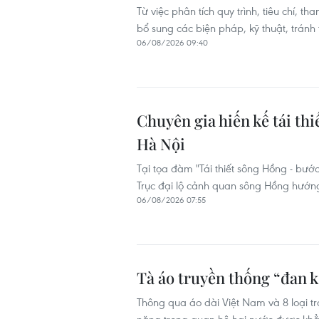
Từ việc phân tích quy trình, tiêu chí, 
bổ sung các biện pháp, kỹ thuật, tránh
06/08/2026 09:40
Chuyên gia hiến kế tái th
Hà Nội
Tại tọa đàm "Tái thiết sông Hồng - bướ
Trục đại lộ cảnh quan sông Hồng hướng t
06/08/2026 07:55
Tà áo truyền thống “đan 
Thông qua áo dài Việt Nam và 8 loại t