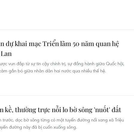
an dự khai mạc Triển lãm 50 năm quan hệ
 Lan
c vun đắp từ sự tin cậy chính trị, sự đồng hành giữa Quốc hội,
h cảm gắn bó giữa nhân dân hai nước qua nhiều thế hệ.
 kề, thường trực nỗi lo bờ sông 'nuốt' đất
trước, dọc bờ sông từng có một tuyến đường nối sang xã Triệu
 tuyến đường này đã bị cuốn xuống sông.