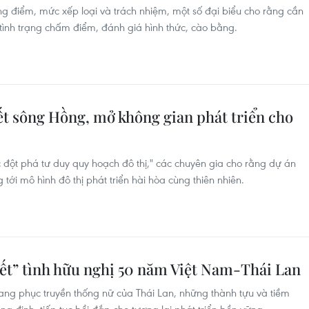
thang điểm, mức xếp loại và trách nhiệm, một số đại biểu cho rằng cần
 tình trạng chấm điểm, đánh giá hình thức, cào bằng.
iết sông Hồng, mở không gian phát triển cho
c đột phá tư duy quy hoạch đô thị," các chuyên gia cho rằng dự án
ới mô hình đô thị phát triển hài hòa cùng thiên nhiên.
kết” tình hữu nghị 50 năm Việt Nam-Thái Lan
rang phục truyền thống nữ của Thái Lan, những thành tựu và tiềm