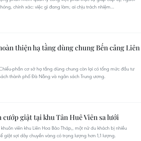
g, chính xác: việc gì đang làm; ai chịu trách nhiệm...
 hoàn thiện hạ tầng dùng chung Bến cảng Liên
Chiểu-phần cơ sở hạ tầng dùng chung còn lại có tổng mức đầu tư
 sách thành phố Đà Nẵng và ngân sách Trung ương.
ướp giật tại khu Tân Huê Viên sa lưới
g khuôn viên khu Liên Hoa Bảo Tháp,, một nữ du khách bị nhiều
để giật sợi dây chuyền vàng có trọng lượng hơn 1,1 lượng.