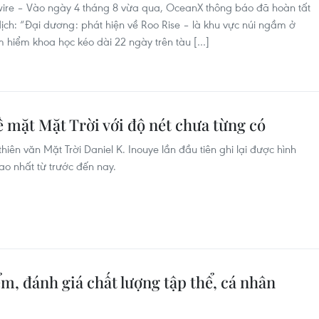
e – Vào ngày 4 tháng 8 vừa qua, OceanX thông báo đã hoàn tất
ịch: “Đại dương: phát hiện về Roo Rise – là khu vực núi ngầm ở
hiểm khoa học kéo dài 22 ngày trên tàu […]
 mặt Mặt Trời với độ nét chưa từng có
ên văn Mặt Trời Daniel K. Inouye lần đầu tiên ghi lại được hình
ao nhất từ trước đến nay.
m, đánh giá chất lượng tập thể, cá nhân