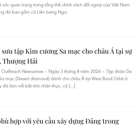
 sức quan trọng trong tổng thể chính sách đối ngoại của Việt Nam
trong đó bao gồm cả Liên bang Nga.
 sưu tập Kim cương Sa mạc cho châu Á tại sự
, Thượng Hải
utReach Newswiree – Ngày 3 tháng 8 năm 2026 – Tập đoàn De
 Sa mạc (Desert diamond) dành cho châu Á tại West Bund Orbit ở
 đã làm nổi bật tính chân thực, cá […]
phù hợp với yêu cầu xây dựng Đảng trong