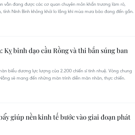
 lún vẫn đang được các cơ quan chuyên môn khẩn trương làm rõ,
, tỉnh Ninh Bình không khỏi lo lắng khi mùa mưa bão đang đến gần.
: Kỵ binh dạo cầu Rồng và thi bắn súng ban
àn biểu dương lực lượng của 2.200 chiến sĩ tinh nhuệ. Vòng chung
 Nẵng sẽ mang đến những màn trình diễn mãn nhãn, thực chiến.
ẩy giúp nền kinh tế bước vào giai đoạn phát