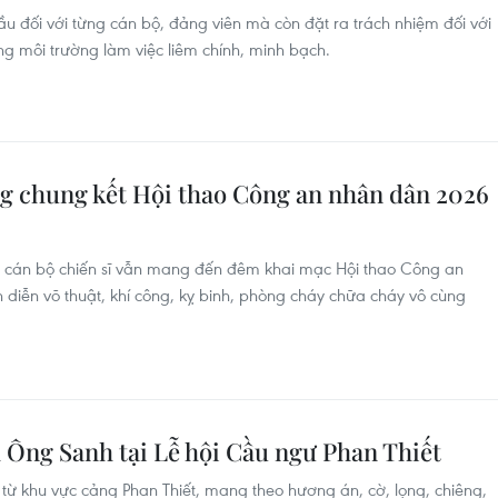
ầu đối với từng cán bộ, đảng viên mà còn đặt ra trách nhiệm đối với
ng môi trường làm việc liêm chính, minh bạch.
g chung kết Hội thao Công an nhân dân 2026
ìn cán bộ chiến sĩ vẫn mang đến đêm khai mạc Hội thao Công an
diễn võ thuật, khí công, kỵ binh, phòng cháy chữa cháy vô cùng
 Ông Sanh tại Lễ hội Cầu ngư Phan Thiết
 từ khu vực cảng Phan Thiết, mang theo hương án, cờ, lọng, chiêng,