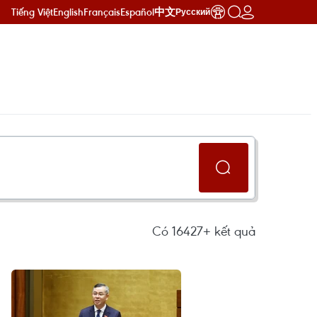
Tiếng Việt
English
Français
Español
中文
Русский
Có
16427+
kết quả