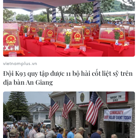
Midea đạt thêm thành tựu đầu tiên
khác trên toàn cầu: Nhà máy Midea
Thái Lan trở thành "Nhà máy Hải
đăng" đầu tiên của ngành thiết bị gia
dụng bên ngoài thị trường nội địa
17/09/2025 03:19
vietnamplus.vn
Xem thêm
Đội K93 quy tập được 11 bộ hài cốt liệt sỹ trên
địa bàn An Giang
CƠ QUAN CHỦ QUẢN: THÔNG TẤN XÃ VIỆT NAM
Tổng Biên tập: TRẦN TIẾN DUẨN