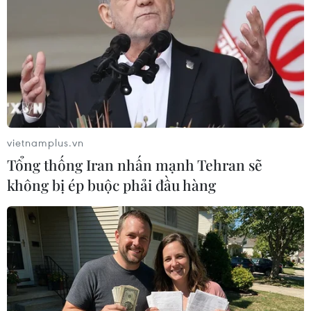
Xem thêm
vietnamplus.vn
CƠ QUAN CHỦ QUẢN: THÔNG TẤN XÃ VIỆT NAM
Tổng thống Iran nhấn mạnh Tehran sẽ
Tổng Biên tập: TRẦN TIẾN DUẨN
không bị ép buộc phải đầu hàng
Phó Tổng Biên tập: NGUYỄN THỊ TÁM, KHÚC THANH
THỦY
Sở hữu trí tuệ
Quy định sử dụng
RSS
Hỗ trợ
Ngôn ngữ
TTXVN