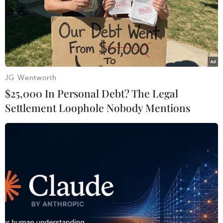
RSS
Hỗ trợ
Ngôn ngữ
TTXVN
Dịch vụ tin
Quảng cáo
Liên hệ
JG Wentworth
$25,000 In Personal Debt? The Legal
Settlement Loophole Nobody Mentions
Giấy phép số: 1374/GP-BTTTT do Bộ Thông tin và Truyền thông
cấp ngày 11/9/2008.
Quảng cáo: Phó TBT Nguyễn Thị Tám: 093.5958688, Email:
tamvna@gmail.com
Điện thoại: (024) 39411349 - (024) 39411348, Fax: (024)
39411348
Email:
vietnamplus2008@gmail.com
© Bản quyền thuộc về VietnamPlus, TTXVN. Cấm sao chép dưới