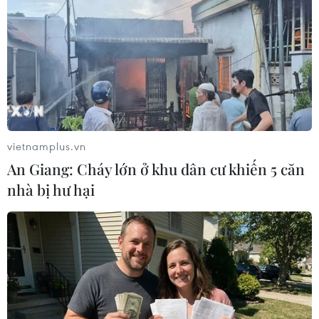
thu phí tại 5 Dự án cao tốc Bắc-Nam
05/08/2026 08:29
Xem thêm
vietnamplus.vn
An Giang: Cháy lớn ở khu dân cư khiến 5 căn
nhà bị hư hại
CƠ QUAN CHỦ QUẢN: THÔNG TẤN XÃ VIỆT NAM
Tổng Biên tập: TRẦN TIẾN DUẨN
Phó Tổng Biên tập: NGUYỄN THỊ TÁM, KHÚC THANH
THỦY
Sở hữu trí tuệ
Quy định sử dụng