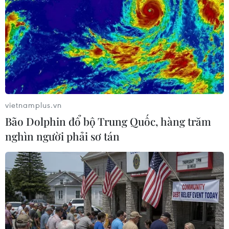
hóa di sản
07/08/2026 02:00
Xem thêm
vietnamplus.vn
Bão Dolphin đổ bộ Trung Quốc, hàng trăm
CƠ QUAN CHỦ QUẢN: THÔNG TẤN XÃ VIỆT NAM
nghìn người phải sơ tán
Tổng Biên tập: TRẦN TIẾN DUẨN
Phó Tổng Biên tập: NGUYỄN THỊ TÁM, KHÚC THANH
THỦY
Sở hữu trí tuệ
Quy định sử dụng
RSS
Hỗ trợ