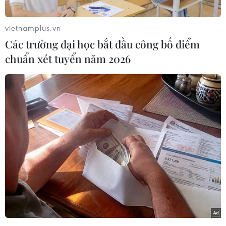
'đánh thức' vẻ đẹp huyền thoại vùng
hồ Nà Hang
vietnamplus.vn
09/08/2026 09:17
Các trường đại học bắt đầu công bố điểm
chuẩn xét tuyển năm 2026
Cần Thơ phát triển đô thị gắn liền với
đặc trưng sông nước
09/08/2026 08:25
Tỉnh Quảng Ninh mở hướng kết nối
mới với chuỗi kinh tế phía Bắc
09/08/2026 08:04
Hình thành ba vòng kiểm soát chặt
chẽ để nâng cao chất lượng ngành