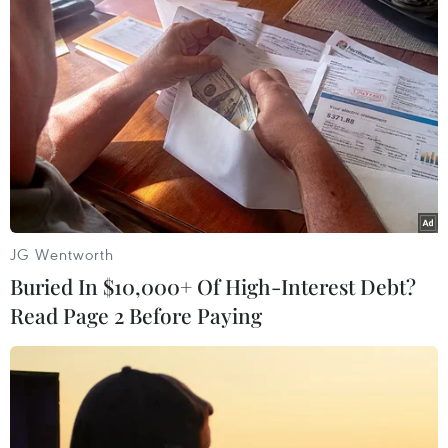
đoàn Meta
01/08/2026 11:53
Phát biểu của Tổng Bí thư, Chủ tịch
nước Tô Lâm tại Hội nghị Ngoại giao
lần thứ 33
01/08/2026 08:23
Bắc Ninh đặt mục tiêu vào Top 50 đô
JG Wentworth
thị thông minh toàn cầu
Buried In $10,000+ Of High-Interest Debt?
01/08/2026 07:08
Read Page 2 Before Paying
Tổng Bí thư, Chủ tịch nước Tô Lâm:
Đối ngoại phải phát huy vai trò tiên
phong, tham mưu đúng, hành động