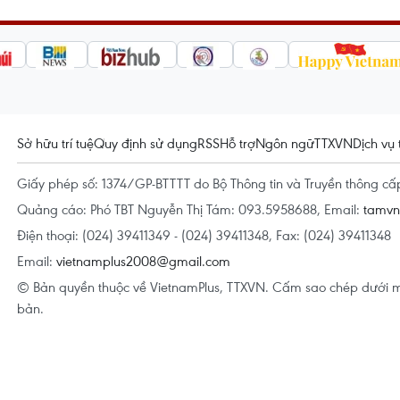
Sở hữu trí tuệ
Quy định sử dụng
RSS
Hỗ trợ
Ngôn ngữ
TTXVN
Dịch vụ 
Giấy phép số: 1374/GP-BTTTT do Bộ Thông tin và Truyền thông c
Quảng cáo: Phó TBT Nguyễn Thị Tám: 093.5958688, Email:
tamv
Điện thoại: (024) 39411349 - (024) 39411348, Fax: (024) 39411348
Email:
vietnamplus2008@gmail.com
© Bản quyền thuộc về VietnamPlus, TTXVN. Cấm sao chép dưới m
bản.