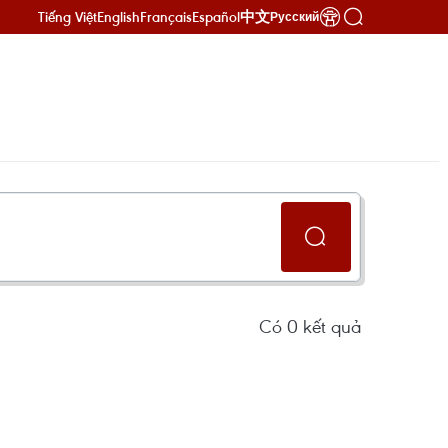
Tiếng Việt
English
Français
Español
中文
Русский
Có
0
kết quả