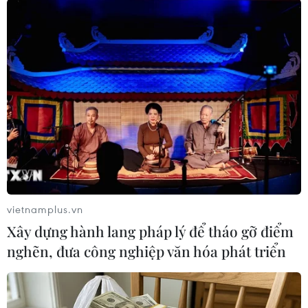
03/08/2026 15:34
Giá vàng tăng khi triển vọng đàm
phán Mỹ-Iran làm dịu lo ngại lạm
phát
03/08/2026 01:25
Chăn nuôi Việt Nam chuyển từ cạnh
tranh bằng sản lượng sang tiêu
chuẩn
vietnamplus.vn
03/08/2026 01:04
Xây dựng hành lang pháp lý để tháo gỡ điểm
nghẽn, đưa công nghiệp văn hóa phát triển
Chứng khoán hồi phục gần 3%, thị
trường kỳ vọng khởi sắc trong tháng
Tám