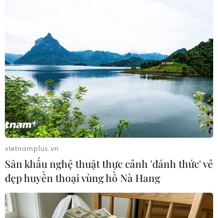
LIG-Hướng Hóa 1
08/08/2026 02:33
Việt Nam cần theo dõi chặt chẽ các
biện pháp phòng vệ thương mại tại
Canada
08/08/2026 00:39
Nguyên tắc, tiêu chí phân chia thuế
giá trị gia tăng cho từng địa phương
vietnamplus.vn
07/08/2026 23:06
Sân khấu nghệ thuật thực cảnh 'đánh thức' vẻ
đẹp huyền thoại vùng hồ Nà Hang
Xây dựng và phát triển Việt Nam trở
thành quốc gia biển mạnh