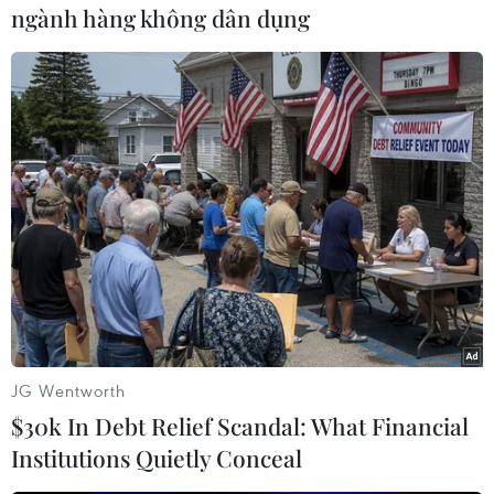
ngành hàng không dân dụng
Tuyến phố đi bộ thông minh
đầu tiên ở Cầu Giấy được Hà Nội lựa
chọn thí điểm
09/08/2026 02:51
Dấu mốc quan trọng đưa quan hệ
Việt Nam-New Zealand phát triển
thực chất và hiệu quả hơn
09/08/2026 02:46
JG Wentworth
Đối ngoại phải gắn với lợi ích quốc
$30k In Debt Relief Scandal: What Financial
gia
Institutions Quietly Conceal
09/08/2026 02:31