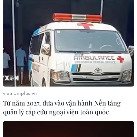
10/08/2026 05:12
Ngoại giao khoa học công nghệ: Đưa
mạng lưới khoa học quốc tế thành
nguồn lực phát triển
10/08/2026 04:35
“Nghe” buôn làng Tây Nguyên kể
chuyện bản sắc văn hóa giữa lòng Hà
Nội
vietnamplus.vn
10/08/2026 04:20
Từ năm 2027, đưa vào vận hành Nền tảng
quản lý cấp cứu ngoại viện toàn quốc
Mô hình xã, phường xã hội chủ
nghĩa: Khi “hạnh phúc” trở thành
thước đo quản trị