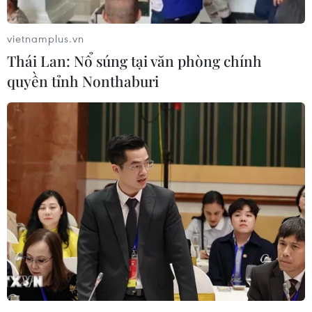
vọng Fed giữ nguyên lãi suất
10/08/2026 09:41
vietnamplus.vn
Thái Lan: Nổ súng tại văn phòng chính
quyền tỉnh Nonthaburi
Điều đặc biệt ở xứ sở "dải mây trắng"
và cột mốc lịch sử Việt Nam-New
Zealand
10/08/2026 08:33
Tổng Bí thư, Chủ tịch nước Tô Lâm
kỳ vọng tăng cường hợp tác Việt
Nam-New South Wales
10/08/2026 08:26
Tổng Bí thư, Chủ tịch nước Tô Lâm