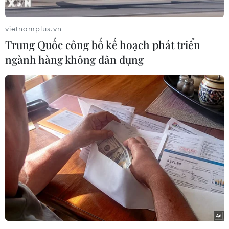
Đông
04/08/2026 09:11
vietnamplus.vn
Trung Quốc công bố kế hoạch phát triển
ngành hàng không dân dụng
Phố Wall lập đỉnh lịch sử khi giá dầu
lao dốc mạnh
04/08/2026 00:59
Ngoại giao văn hóa: Nét vẽ làm hoàn
chỉnh bức tranh hợp tác Việt Nam-
Nga
03/08/2026 22:55
Giá gạo xuất khẩu của Ấn Độ tăng lên
mức cao nhất trong gần 10 tháng