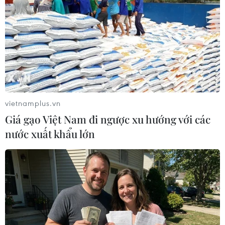
Xem thêm
vietnamplus.vn
CƠ QUAN CHỦ QUẢN: THÔNG TẤN XÃ VIỆT NAM
Giá gạo Việt Nam đi ngược xu hướng với các
Tổng Biên tập: TRẦN TIẾN DUẨN
nước xuất khẩu lớn
Phó Tổng Biên tập: NGUYỄN THỊ TÁM, KHÚC THANH
THỦY
Sở hữu trí tuệ
Quy định sử dụng
RSS
Hỗ trợ
Ngôn ngữ
TTXVN