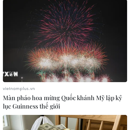
27/07/2026 01:59
Cảnh sát Đức tiêu diệt nghi phạm vụ
tấn công đám đông tại Berlin
26/07/2026 22:54
Phát hiện cơ chế miễn dịch độc đáo ở
hải quỳ, mở ra hy vọng bảo vệ rạn
san hô
vietnamplus.vn
26/07/2026 12:54
Màn pháo hoa mừng Quốc khánh Mỹ lập kỷ
lục Guinness thế giới
Tuổi trẻ TTXVN: Vượt ngàn dốc đá,
tri ân hồn thiêng Hang Đá Sập
26/07/2026 12:14