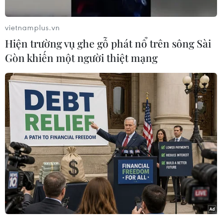
Sequencio sẽ được trình bày tại Hội
nghị năm 2026 của AACR
vietnamplus.vn
01/04/2026 10:49
Hiện trường vụ ghe gỗ phát nổ trên sông Sài
Gòn khiến một người thiệt mạng
Phó Thủ tướng Bùi Thanh Sơn: Lễ bế
mạc Hội chợ Xuân mở ra khí thế phát
triển mới
13/02/2026 06:46
Hội chợ Mùa Xuân: "Điểm chạm" văn
hóa nâng tầm giá trị hàng Việt bứt tốc
12/02/2026 13:41
Hội chợ Mùa Xuân 2026: Từ kích cầu
nội địa đến động lực xuất khẩu