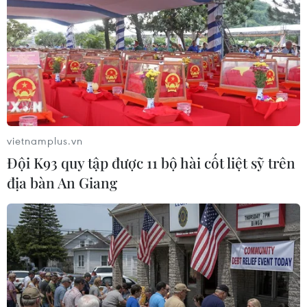
Xem thêm
vietnamplus.vn
CƠ QUAN CHỦ QUẢN: THÔNG TẤN XÃ VIỆT NAM
Đội K93 quy tập được 11 bộ hài cốt liệt sỹ trên
Tổng Biên tập: TRẦN TIẾN DUẨN
địa bàn An Giang
Phó Tổng Biên tập: NGUYỄN THỊ TÁM, KHÚC THANH
THỦY
Sở hữu trí tuệ
Quy định sử dụng
RSS
Hỗ trợ
Ngôn ngữ
TTXVN