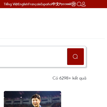
Tiếng Việt
English
Français
Español
中文
Русский
Có
6298+
kết quả