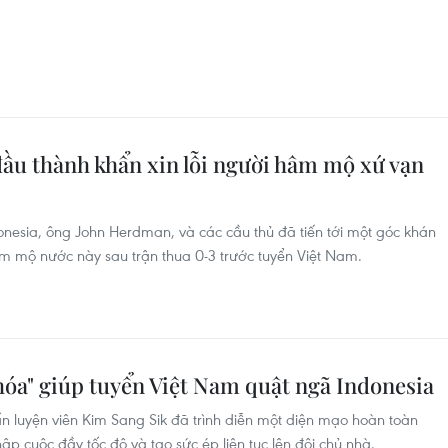
đầu thành khẩn xin lỗi người hâm mộ xứ vạn
onesia, ông John Herdman, và các cầu thủ đã tiến tới một góc khán
hâm mộ nước này sau trận thua 0-3 trước tuyển Việt Nam.
óa" giúp tuyển Việt Nam quật ngã Indonesia
n luyện viên Kim Sang Sik đã trình diễn một diện mạo hoàn toàn
ập cuộc đầy tốc độ và tạo sức ép liên tục lên đội chủ nhà.