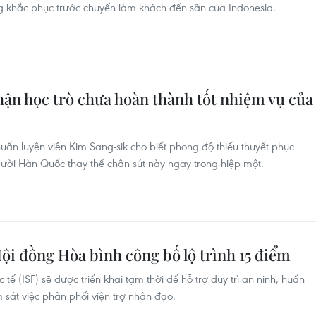
g khắc phục trước chuyến làm khách đến sân của Indonesia.
ận học trò chưa hoàn thành tốt nhiệm vụ của
huấn luyện viên Kim Sang-sik cho biết phong độ thiếu thuyết phục
ười Hàn Quốc thay thế chân sút này ngay trong hiệp một.
ội đồng Hòa bình công bố lộ trình 15 điểm
ế (ISF) sẽ được triển khai tạm thời để hỗ trợ duy trì an ninh, huấn
m sát việc phân phối viện trợ nhân đạo.