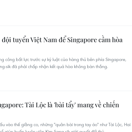
, đội tuyển Việt Nam để Singapore cầm hòa
g công bất lực trước sự kỷ luật của hàng thủ bên phía Singapore,
ng-sik đã phải chấp nhận kết quả hòa không bàn thắng.
gapore: Tài Lộc là 'bài tẩy' mang về chiến
u vào thế giằng co, những "quân bài trong tay áo" như Tài Lộc, Hai
 giúp huấn luyện viên Kim Sang-sik giải quyết đối thủ.