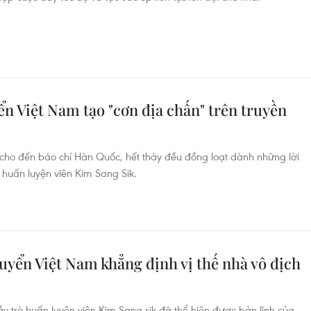
n Việt Nam tạo "cơn địa chấn" trên truyền
cho đến báo chí Hàn Quốc, hết thảy đều đồng loạt dành những lời
ò huấn luyện viên Kim Sang Sik.
tuyển Việt Nam khẳng định vị thế nhà vô địch
hầy trò huấn luyện viên Kim Sang-sik đã thể hiện được bản lĩnh của