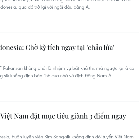
ndonesia, qua đó trở lại với ngôi đầu bảng A.
nesia: Chờ kỳ tích ngay tại 'chảo lửa'
” Pakansari không phải là nhiệm vụ bất khả thi, mà ngược lại là cơ
ng-sik khẳng định bản lĩnh của nhà vô địch Đông Nam Á.
 Việt Nam đặt mục tiêu giành 3 điểm ngay
nesia, huấn luyện viên Kim Sang-sik khẳng định đội tuyển Việt Nam