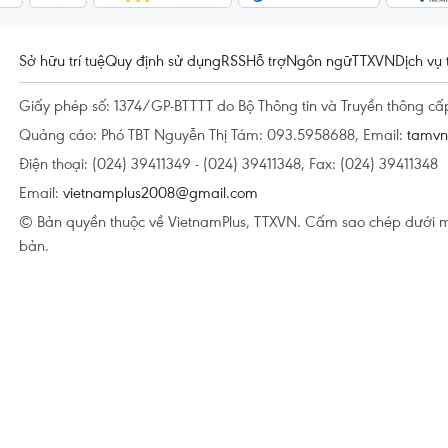
Sở hữu trí tuệ
Quy định sử dụng
RSS
Hỗ trợ
Ngôn ngữ
TTXVN
Dịch vụ 
Giấy phép số: 1374/GP-BTTTT do Bộ Thông tin và Truyền thông c
Quảng cáo: Phó TBT Nguyễn Thị Tám: 093.5958688, Email:
tamv
Điện thoại: (024) 39411349 - (024) 39411348, Fax: (024) 39411348
Email:
vietnamplus2008@gmail.com
© Bản quyền thuộc về VietnamPlus, TTXVN. Cấm sao chép dưới m
bản.