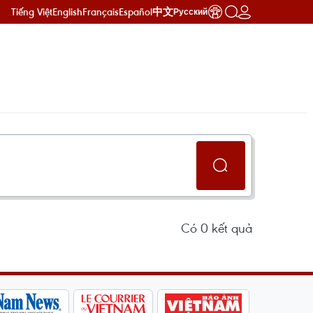
Tiếng Việt
English
Français
Español
中文
Русский
Có
0
kết quả