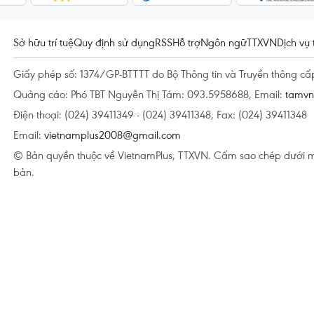
Sở hữu trí tuệ
Quy định sử dụng
RSS
Hỗ trợ
Ngôn ngữ
TTXVN
Dịch vụ 
Giấy phép số: 1374/GP-BTTTT do Bộ Thông tin và Truyền thông c
Quảng cáo: Phó TBT Nguyễn Thị Tám: 093.5958688, Email:
tamv
Điện thoại: (024) 39411349 - (024) 39411348, Fax: (024) 39411348
Email:
vietnamplus2008@gmail.com
© Bản quyền thuộc về VietnamPlus, TTXVN. Cấm sao chép dưới m
bản.