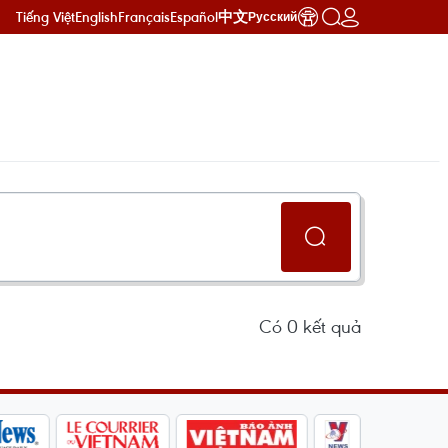
Tiếng Việt
English
Français
Español
中文
Русский
Có
0
kết quả