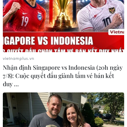
tranh bằng sản lượng sang tiêu
chuẩn
03/08/2026 01:04
Xem thêm
vietnamplus.vn
Nhận định Singapore vs Indonesia (20h ngày
7/8): Cuộc quyết đấu giành tấm vé bán kết
CƠ QUAN CHỦ QUẢN: THÔNG TẤN XÃ VIỆT NAM
duy …
Tổng Biên tập: TRẦN TIẾN DUẨN
Phó Tổng Biên tập: NGUYỄN THỊ TÁM, KHÚC THANH
THỦY
Sở hữu trí tuệ
Quy định sử dụng