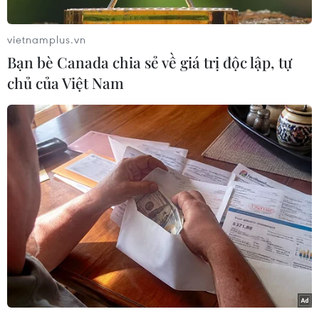
thịnh vượng, bền vững
08/08/2026 08:25
vietnamplus.vn
Bạn bè Canada chia sẻ về giá trị độc lập, tự
chủ của Việt Nam
Đà Nẵng: Khẩn trương tìm kiếm 3
người bị sóng cuốn mất tích tại bán
đảo Sơn Trà
08/08/2026 07:13
Đà Nẵng: Sóng cuốn 4 người tại Mũi
Nghê, 3 người mất tích
08/08/2026 06:02
Chủ tịch Quốc hội Trần Thanh Mẫn:
Khẳng định vai trò nòng cốt trong