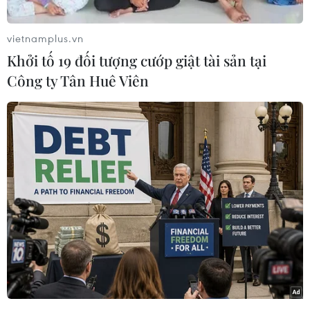
nghiên cứu, đào tạo và tư vấn chính
sách
vietnamplus.vn
08/08/2026 10:28
Khởi tố 19 đối tượng cướp giật tài sản tại
Công ty Tân Huê Viên
Giải quyết khó khăn, vướng mắc
trong lĩnh vực thuế và hải quan
08/08/2026 09:54
Sau khi mở cửa hàng lớn tại
Singapore, MORROW hướng tới mục
tiêu đạt doanh thu 230 triệu USD
trên toàn cầu
08/08/2026 08:12
Thị trường chứng khoán: Sức ép từ