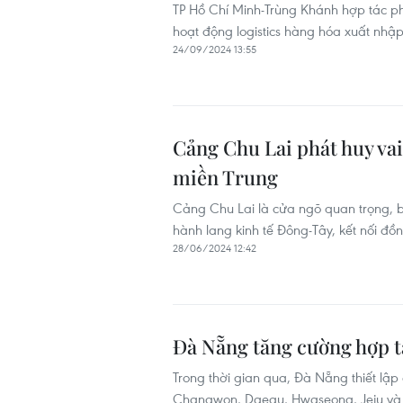
TP Hồ Chí Minh-Trùng Khánh hợp tác phát
hoạt động logistics hàng hóa xuất nhậ
24/09/2024 13:55
Cảng Chu Lai phát huy vai
miền Trung
Cảng Chu Lai là cửa ngõ quan trọng, b
hành lang kinh tế Đông-Tây, kết nối đồn
28/06/2024 12:42
Đà Nẵng tăng cường hợp t
Trong thời gian qua, Đà Nẵng thiết l
Changwon, Daegu, Hwaseong, Jeju và đã 