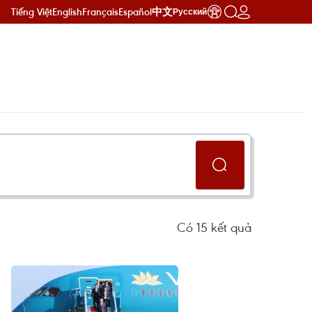
Tiếng Việt
English
Français
Español
中文
Русский
Có
15
kết quả