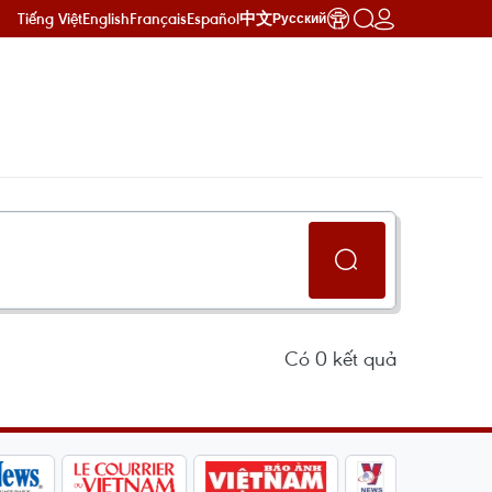
Tiếng Việt
English
Français
Español
中文
Русский
Có
0
kết quả