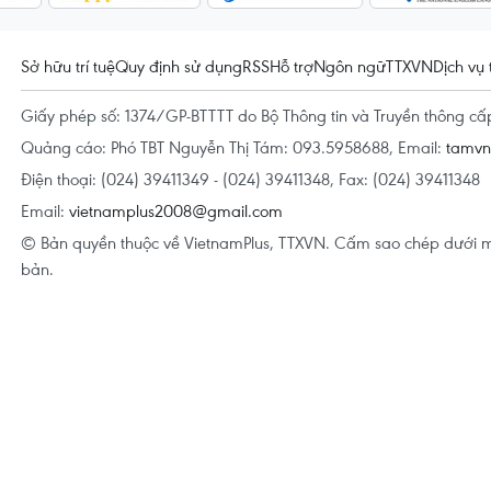
Sở hữu trí tuệ
Quy định sử dụng
RSS
Hỗ trợ
Ngôn ngữ
TTXVN
Dịch vụ 
Giấy phép số: 1374/GP-BTTTT do Bộ Thông tin và Truyền thông c
Quảng cáo: Phó TBT Nguyễn Thị Tám: 093.5958688, Email:
tamv
Điện thoại: (024) 39411349 - (024) 39411348, Fax: (024) 39411348
Email:
vietnamplus2008@gmail.com
© Bản quyền thuộc về VietnamPlus, TTXVN. Cấm sao chép dưới m
bản.