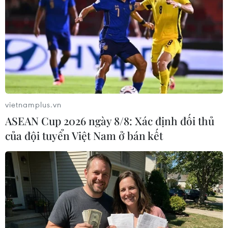
rừng ở Khu Bảo tồn Thiên nhiên Ea
Sô
02/01/2024 07:30
Xem thêm
vietnamplus.vn
ASEAN Cup 2026 ngày 8/8: Xác định đối thủ
của đội tuyển Việt Nam ở bán kết
CƠ QUAN CHỦ QUẢN: THÔNG TẤN XÃ VIỆT NAM
Tổng Biên tập: TRẦN TIẾN DUẨN
Phó Tổng Biên tập: NGUYỄN THỊ TÁM, KHÚC THANH
THỦY