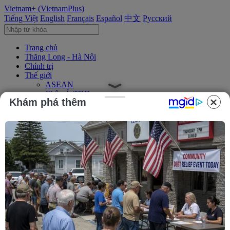
Vietnam+ (VietnamPlus)
Tiếng Việt
English
Français
Español
中文
Русский
Trang chủ
Thăng Long - Hà Nội
Chính trị
Thế giới
ASEAN
Châu Á-TBD
Khám phá thêm
Trung Đông
Châu Âu
Châu Mỹ
Châu Phi
Kinh tế
Kinh doanh
Tài chính
Tín dụng nông thôn
Chứng khoán
Bất động sản
Doanh nghiệp
Thông tin doanh nghiệp
Thông cáo báo chí
Xã hội