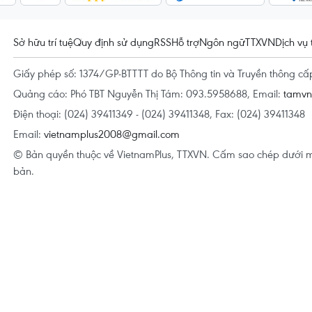
Sở hữu trí tuệ
Quy định sử dụng
RSS
Hỗ trợ
Ngôn ngữ
TTXVN
Dịch vụ 
Giấy phép số: 1374/GP-BTTTT do Bộ Thông tin và Truyền thông c
Quảng cáo: Phó TBT Nguyễn Thị Tám: 093.5958688, Email:
tamv
Điện thoại: (024) 39411349 - (024) 39411348, Fax: (024) 39411348
Email:
vietnamplus2008@gmail.com
© Bản quyền thuộc về VietnamPlus, TTXVN. Cấm sao chép dưới m
bản.