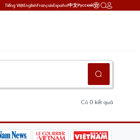
Tiếng Việt
English
Français
Español
中文
Русский
Có
0
kết quả