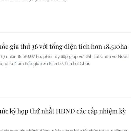
c gia thứ 36 với tổng diện tích hơn 18.510ha
 tự nhiên 18.510,07 ha; phía Tây tiếp giáp với tỉnh Lai Châu và Nước
 phía Nam tiếp giáp xã Bình Lư, tỉnh Lai Châu.
hức kỳ họp thứ nhất HĐND các cấp nhiệm kỳ
i chương trình hành động, nỗ lực thực hiện tốt chức trách, nhiệm vụ