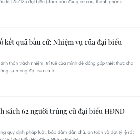
u là 125/125 đại biểu (đảm bảo đúng cơ cấu, thành phần).
ố kết quả bầu cử: Nhiệm vụ của đại biểu
 tinh thần trách nhiệm, trí tuệ của mình để đóng góp thiết thực cho
 ứng sự mong đợi của cử tri.
h sách 62 người trúng cử đại biểu HĐND
ng quy định pháp luật, bảo đảm dân chủ, an toàn và đạt tỷ lệ rất
 62/62 đại biểu Hội đồng Nhân dân tỉnh.