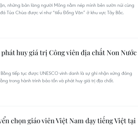
t tận, những bản làng người Mông nằm nép mình bên sườn núi cùng
 đá Tủa Chùa được ví như “tiểu Đồng Văn” ở khu vực Tây Bắc.
à phát huy giá trị Công viên địa chất Non Nước
 Bằng tiếp tục được UNESCO vinh danh là sự ghi nhận xứng đáng
ng trong hành trình bảo tồn và phát huy giá trị địa chất.
ển chọn giáo viên Việt Nam dạy tiếng Việt tại