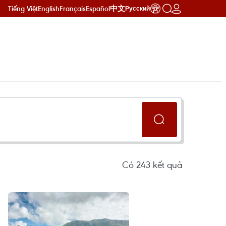
Tiếng Việt
English
Français
Español
中文
Русский
Có
243
kết quả