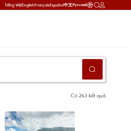
Tiếng Việt
English
Français
Español
中文
Русский
Có
243
kết quả