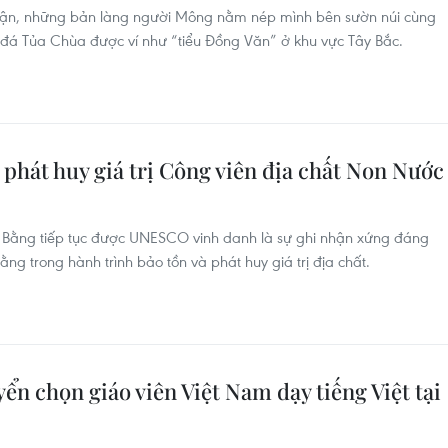
t tận, những bản làng người Mông nằm nép mình bên sườn núi cùng
 đá Tủa Chùa được ví như “tiểu Đồng Văn” ở khu vực Tây Bắc.
à phát huy giá trị Công viên địa chất Non Nước
 Bằng tiếp tục được UNESCO vinh danh là sự ghi nhận xứng đáng
ng trong hành trình bảo tồn và phát huy giá trị địa chất.
ển chọn giáo viên Việt Nam dạy tiếng Việt tại