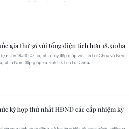
c gia thứ 36 với tổng diện tích hơn 18.510ha
 tự nhiên 18.510,07 ha; phía Tây tiếp giáp với tỉnh Lai Châu và Nước
 phía Nam tiếp giáp xã Bình Lư, tỉnh Lai Châu.
hức kỳ họp thứ nhất HĐND các cấp nhiệm kỳ
i chương trình hành động, nỗ lực thực hiện tốt chức trách, nhiệm vụ