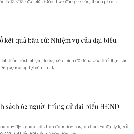
u là 125/125 đại biểu (đảm bảo đúng cơ cấu, thành phần).
ố kết quả bầu cử: Nhiệm vụ của đại biểu
 tinh thần trách nhiệm, trí tuệ của mình để đóng góp thiết thực cho
 ứng sự mong đợi của cử tri.
h sách 62 người trúng cử đại biểu HĐND
ng quy định pháp luật, bảo đảm dân chủ, an toàn và đạt tỷ lệ rất
 62/62 đại biểu Hội đồng Nhân dân tỉnh.