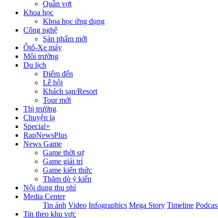
Quần vợt
Khoa học
Khoa học ứng dụng
Công nghệ
Sản phẩm mới
Ôtô-Xe máy
Môi trường
Du lịch
Điểm đến
Lễ hội
Khách sạn/Resort
Tour mới
Thị trường
Chuyện lạ
Special+
RapNewsPlus
News Game
Game thời sự
Game giải trí
Game kiến thức
Thăm dò ý kiến
Nội dung thu phí
Media Center
Tin ảnh
Video
Infographics
Mega Story
Timeline
Podcas
Tin theo khu vực