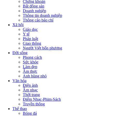
Chứng khoán
Bất động sản
Doanh nghiệp
Thông tin doanh nghiệp
Thông cáo báo chí
Xã hội
Giáo dục
Y tế
Pháp luật
Giao thông
Người Việt bốn phương
Đời sống
Phong cách
Sức khỏe
Làm đẹp
Ẩm thực
Anh hùng nhỏ
Văn hóa
Điện ảnh
Âm nhạc
Thời trang
Điểm Nhạc-Phim-Sách
Truyền thông
Thể thao
Bóng đá