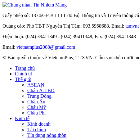
Giấy phép số: 1374/GP-BTTTT do Bộ Thông tin và Truyền thông cấ
Quảng cáo: Phó TBT Nguyễn Thị Tám: 093.5958688, Email:
tamvn
Điện thoại: (024) 39411349 - (024) 39411348, Fax: (024) 39411348
Email:
vietnamplus2008@gmail.com
© Bản quyền thuộc về VietnamPlus, TTXVN. Cấm sao chép dưới mọi 
Trang chủ
Chính trị
Thế giới
ASEAN
Châu Á-TBD
Trung Đông
Châu Âu
Châu Mỹ
Châu Phi
Kinh tế
Kinh doanh
Tài chính
Tín dụng nông thôn