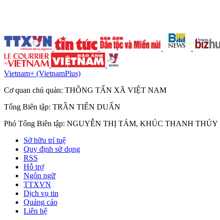
Vietnam+ (VietnamPlus)
Cơ quan chủ quản: THÔNG TẤN XÃ VIỆT NAM
Tổng Biên tập: TRẦN TIẾN DUẨN
Phó Tổng Biên tập: NGUYỄN THỊ TÁM, KHÚC THANH THỦY
Sở hữu trí tuệ
Quy định sử dụng
RSS
Hỗ trợ
Ngôn ngữ
TTXVN
Dịch vụ tin
Quảng cáo
Liên hệ