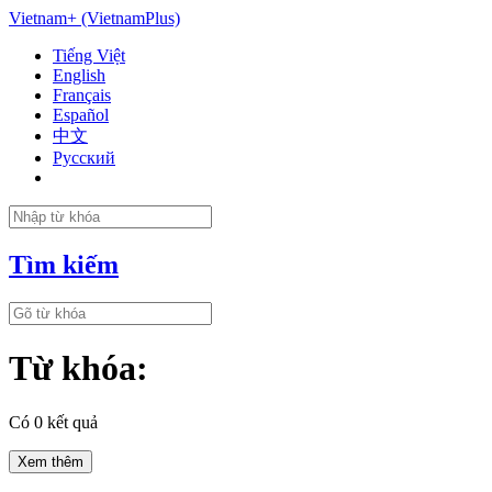
Vietnam+ (VietnamPlus)
Tiếng Việt
English
Français
Español
中文
Русский
Tìm kiếm
Từ khóa:
Có
0
kết quả
Xem thêm