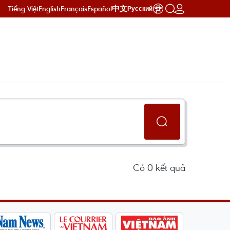
Tiếng Việt
English
Français
Español
中文
Русский
Có
0
kết quả