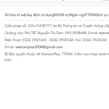
Sở hữu trí tuệ
Quy định sử dụng
RSS
Hỗ trợ
Ngôn ngữ
TTXVN
Dịch vụ 
Giấy phép số: 1374/GP-BTTTT do Bộ Thông tin và Truyền thông c
Quảng cáo: Phó TBT Nguyễn Thị Tám: 093.5958688, Email:
tamv
Điện thoại: (024) 39411349 - (024) 39411348, Fax: (024) 39411348
Email:
vietnamplus2008@gmail.com
© Bản quyền thuộc về VietnamPlus, TTXVN. Cấm sao chép dưới m
bản.