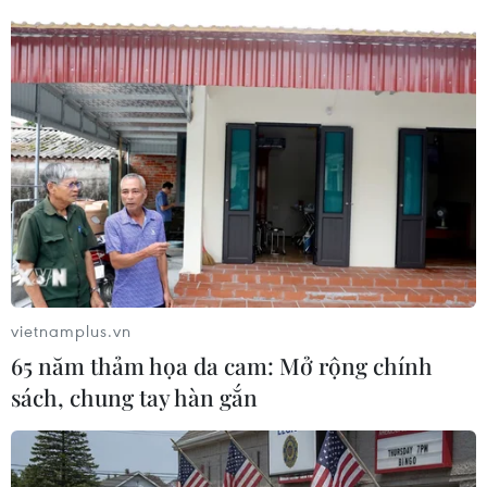
06/08/2026 02:22
Báo Cáo của Cision Cảnh Báo Các
Thương Hiệu Đang Sập "Bẫy Phân
Mảnh Dữ Liệu" Tốn Kém
05/08/2026 14:32
Lockton ra mắt Lockton SAGE: Nền
Tảng Trí Tuệ Doanh Nghiệp Hợp
Nhất Đầu Tiên Trong Ngành
vietnamplus.vn
05/08/2026 04:42
65 năm thảm họa da cam: Mở rộng chính
sách, chung tay hàn gắn
PCG Global hoàn tất vòng gọi vốn
Pre-Series A nhằm đón đầu nhu cầu
điện năng đang tăng trưởng nhanh