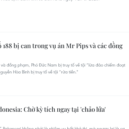
ố 188 bị can trong vụ án Mr Pips và các đồng
 và đồng phạm, Phó Đức Nam bị truy tố về tội “lừa đảo chiếm đoạt
guyễn Hòa Bình bị truy tố về tội “rửa tiền."
nesia: Chờ kỳ tích ngay tại 'chảo lửa'
” Pakansari không phải là nhiệm vụ bất khả thi, mà ngược lại là cơ