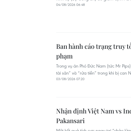
04/08/2026 06:48
Ban hành cáo trạng truy t
phạm
Trong vụ án Phó Đức Nam (tức Mr Pips)
tài sản” và “rửa tiền” trong khi bị can N
03/08/2026 07:20
Nhận định Việt Nam vs Indo
Pakansari
Một kết quả tích cực ngay tại “chảo lửa