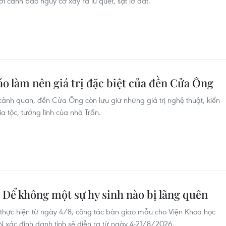
i cảnh báo nguy cơ xảy ra lũ quét, sạt lở đất.
o làm nên giá trị đặc biệt của đền Cửa Ông
, cảnh quan, đền Cửa Ông còn lưu giữ những giá trị nghệ thuật, kiến
ia tộc, tướng lĩnh của nhà Trần.
 Để không một sự hy sinh nào bị lãng quên
 thực hiện từ ngày 4/8, công tác bàn giao mẫu cho Viện Khoa học
 xác định danh tính sẽ diễn ra từ ngày 4-21/8/2026.