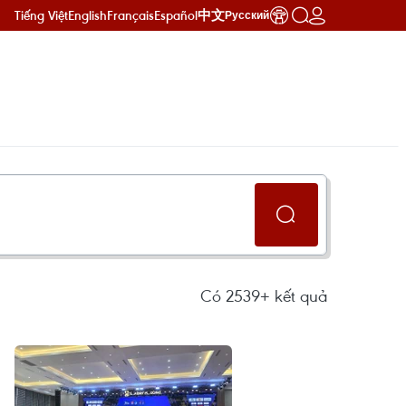
Tiếng Việt
English
Français
Español
中文
Русский
Có
2539+
kết quả