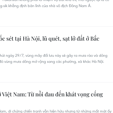
ng-sik khẳng định bản lĩnh của nhà vô địch Đông Nam Á.
sét tại Hà Nội, lũ quét, sạt lở đất ở Bắc
phút ngày 29/7, vùng mây đối lưu này sẽ gây ra mưa rào và dông
u đó vùng mưa dông mở rộng sang các phường, xã khác Hà Nội.
 Việt Nam: Từ nỗi đau đến khát vọng cống
am, di chứng chiến tranh vẫn hiện hữu nhưng từ những mất mát ấy