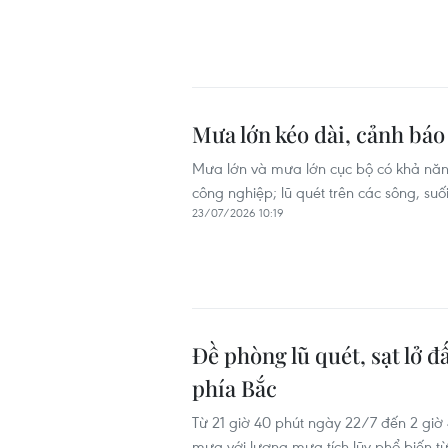
Mưa lớn kéo dài, cảnh báo 
Mưa lớn và mưa lớn cục bộ có khả năng 
công nghiệp; lũ quét trên các sông, suối
23/07/2026 10:19
Đề phòng lũ quét, sạt lở đ
phía Bắc
Từ 21 giờ 40 phút ngày 22/7 đến 2 giờ 
mưa với lượng mưa tích lũy phổ biến 