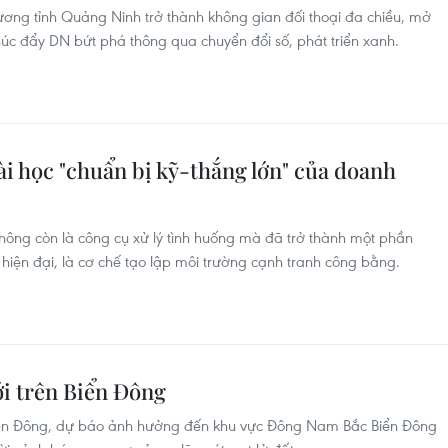
ương tỉnh Quảng Ninh trở thành không gian đối thoại đa chiều, mở
húc đẩy DN bứt phá thông qua chuyển đổi số, phát triển xanh.
i học "chuẩn bị kỹ-thắng lớn" của doanh
ông còn là công cụ xử lý tình huống mà đã trở thành một phần
hiện đại, là cơ chế tạo lập môi trường cạnh tranh công bằng.
ới trên Biển Đông
 Biển Đông, dự báo ảnh hưởng đến khu vực Đông Nam Bắc Biển Đông