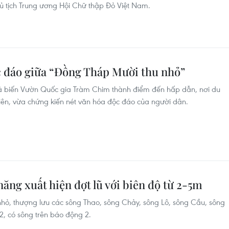
ủ tịch Trung ương Hội Chữ thập Đỏ Việt Nam.
 đáo giữa “Đồng Tháp Mười thu nhỏ”
ã biến Vườn Quốc gia Tràm Chim thành điểm đến hấp dẫn, nơi du
iên, vừa chứng kiến nét văn hóa độc đáo của người dân.
năng xuất hiện đợt lũ với biên độ từ 2-5m
g nhỏ, thượng lưu các sông Thao, sông Chảy, sông Lô, sông Cầu, sông
, có sông trên báo động 2.