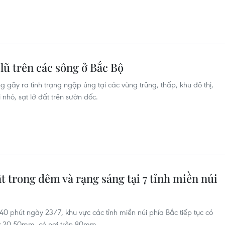
lũ trên các sông ở Bắc Bộ
gây ra tình trạng ngập úng tại các vùng trũng, thấp, khu đô thị,
 nhỏ, sạt lở đất trên sườn dốc.
ất trong đêm và rạng sáng tại 7 tỉnh miền núi
40 phút ngày 23/7, khu vực các tỉnh miền núi phía Bắc tiếp tục có
từ 20-50mm, có nơi trên 80mm.