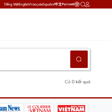
Tiếng Việt
English
Français
Español
中文
Русский
Có
0
kết quả