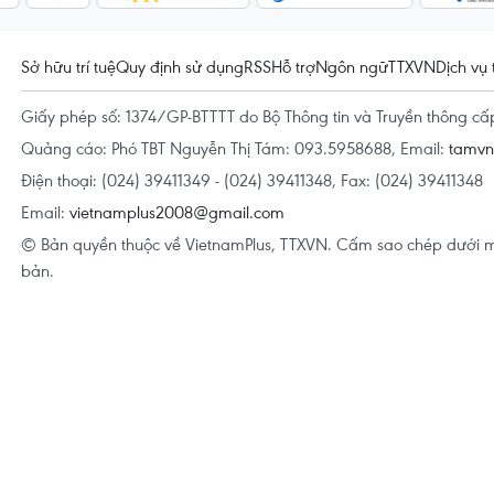
Sở hữu trí tuệ
Quy định sử dụng
RSS
Hỗ trợ
Ngôn ngữ
TTXVN
Dịch vụ 
Giấy phép số: 1374/GP-BTTTT do Bộ Thông tin và Truyền thông c
Quảng cáo: Phó TBT Nguyễn Thị Tám: 093.5958688, Email:
tamv
Điện thoại: (024) 39411349 - (024) 39411348, Fax: (024) 39411348
Email:
vietnamplus2008@gmail.com
© Bản quyền thuộc về VietnamPlus, TTXVN. Cấm sao chép dưới m
bản.