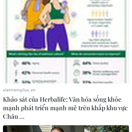
hợp tác
06/08/2026 11:16
Đề xuất luật hóa việc thiết lập hành
lang không gian, tầm nhìn hướng
biển
06/08/2026 09:58
Tà áo truyền thống “đan kết” tình
hữu nghị 50 năm Việt Nam-Thái Lan
vietnamplus.vn
06/08/2026 07:30
Khảo sát của Herbalife: Văn hóa sống khỏe
mạnh phát triển mạnh mẽ trên khắp khu vực
Châu …
Tổng Bí thư, Chủ tịch nước: Phải đổi
mới công tác quy hoạch và tổ chức