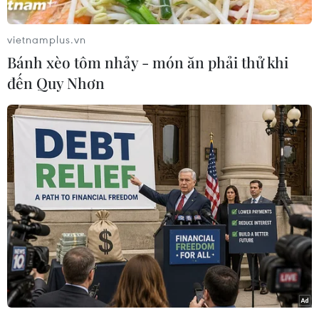
cường, sáng tạo, lấy người dân làm
trung tâm
vietnamplus.vn
06/08/2026 23:55
Bánh xèo tôm nhảy - món ăn phải thử khi
đến Quy Nhơn
Kế hoạch hành động phòng, chống
bão, lũ, thiên tai cực đoan và biến đổi
khí hậu
06/08/2026 23:00
Nước thải từ máy bay có thể giúp
phát hiện sớm nguy cơ đại dịch
06/08/2026 22:30
Hàn Quốc tái khẳng định mục tiêu